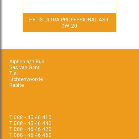
HELIX ULTRA PROFESSIONAL AS-L
0W-20
Alphen a/d Rijn
Sas van Gent
Tiel
Lichtenvoorde
Raalte
T
088 - 45 46 410
T
088 - 45 46 440
T
088 - 45 46 420
T
088 - 45 46 460