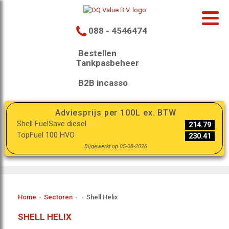
088 - 4546474
Bestellen
Tankpasbeheer
B2B incasso
Adviesprijs per 100L ex. BTW
Shell FuelSave diesel
214.79
TopFuel 100 HVO
230.41
Bijgewerkt op 05-08-2026
Home
-
Sectoren
-
-
Shell Helix
SHELL HELIX