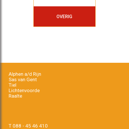
OVERIG
Alphen a/d Rijn
Sas van Gent
Tiel
Lichtenvoorde
Raalte
T
088 - 45 46 410