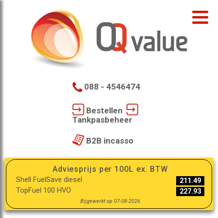
088 - 4546474
Bestellen
Tankpasbeheer
B2B incasso
Adviesprijs per 100L ex. BTW
Shell FuelSave diesel
211.49
TopFuel 100 HVO
227.93
Bijgewerkt op 07-08-2026