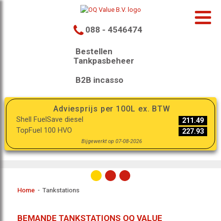
088 - 4546474
Bestellen
Tankpasbeheer
B2B incasso
Adviesprijs per 100L ex. BTW
Shell FuelSave diesel
211.49
TopFuel 100 HVO
227.93
Bijgewerkt op 07-08-2026
Home
-
Tankstations
BEMANDE TANKSTATIONS OQ VALUE