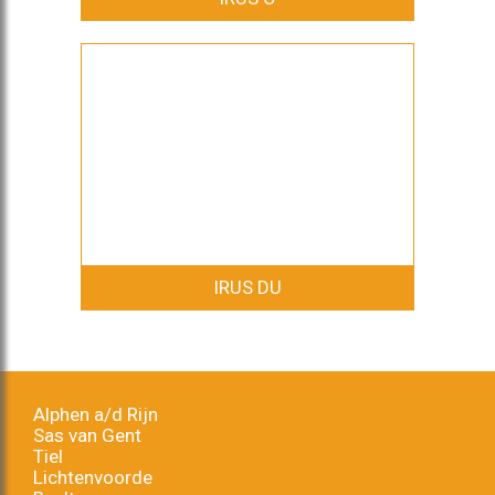
IRUS DU
Alphen a/d Rijn
Sas van Gent
Tiel
Lichtenvoorde