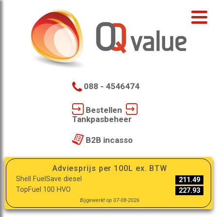
088 - 4546474
Bestellen
Tankpasbeheer
B2B incasso
Adviesprijs per 100L ex. BTW
Shell FuelSave diesel
211.49
TopFuel 100 HVO
227.93
Bijgewerkt op 07-08-2026