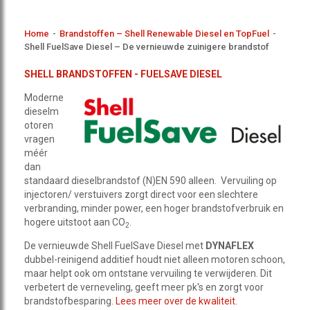
Home
-
Brandstoffen – Shell Renewable Diesel en TopFuel
-
Shell FuelSave Diesel – De vernieuwde zuinigere brandstof
SHELL BRANDSTOFFEN - FUELSAVE DIESEL
Moderne
dieselm
otoren
vragen
méér
dan
standaard dieselbrandstof (N)EN 590 alleen. Vervuiling op
injectoren/ verstuivers zorgt direct voor een slechtere
verbranding, minder power, een hoger brandstofverbruik en
hogere uitstoot aan CO
.
2
De vernieuwde Shell FuelSave Diesel met
DYNAFLEX
dubbel-reinigend additief houdt niet alleen motoren schoon,
maar helpt ook om ontstane vervuiling te verwijderen. Dit
verbetert de verneveling, geeft meer pk's en zorgt voor
brandstofbesparing.
Lees meer over de kwaliteit
.