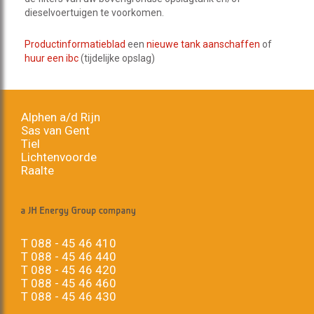
dieselvoertuigen te voorkomen.
Productinformatieblad
een
nieuwe tank aanschaffen
of
huur een ibc
(tijdelijke opslag)
Alphen a/d Rijn
Sas van Gent
Tiel
Lichtenvoorde
Raalte
T
088 - 45 46 410
T
088 - 45 46 440
T
088 - 45 46 420
T
088 - 45 46 460
T
088 - 45 46 430