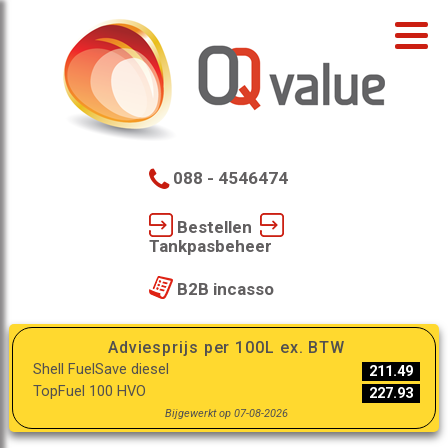
088 - 4546474
Bestellen
Tankpasbeheer
B2B incasso
Adviesprijs per 100L ex. BTW
Shell FuelSave diesel
211.49
TopFuel 100 HVO
227.93
Bijgewerkt op 07-08-2026