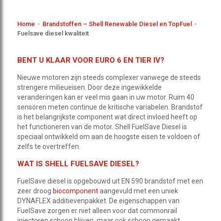
Home
-
Brandstoffen – Shell Renewable Diesel en TopFuel
-
Fuelsave diesel kwaliteit
BENT U KLAAR VOOR EURO 6 EN TIER IV?
Nieuwe motoren zijn steeds complexer vanwege de steeds
strengere milieueisen. Door deze ingewikkelde
veranderingen kan er veel mis gaan in uw motor. Ruim 40
sensoren meten continue de kritische variabelen. Brandstof
is het belangrijkste component wat direct invloed heeft op
het functioneren van de motor. Shell FuelSave Diesel is
speciaal ontwikkeld om aan de hoogste eisen te voldoen of
zelfs te overtreffen.
WAT IS SHELL FUELSAVE DIESEL?
FuelSave diesel is opgebouwd uit EN 590 brandstof met een
zeer droog
biocomponent
aangevuld met een uniek
DYNAFLEX additievenpakket. De eigenschappen van
FuelSave zorgen er niet alleen voor dat commonrail
injectoren schoon blijven, maar ook schoon gemaakt