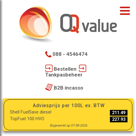
088 - 4546474
Bestellen
Tankpasbeheer
B2B incasso
Adviesprijs per 100L ex. BTW
Shell FuelSave diesel
211.49
TopFuel 100 HVO
227.93
Bijgewerkt op 07-08-2026