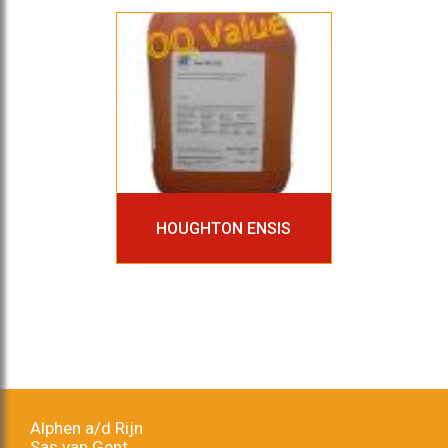
HOUGHTON ENSIS
Alphen a/d Rijn
Sas van Gent