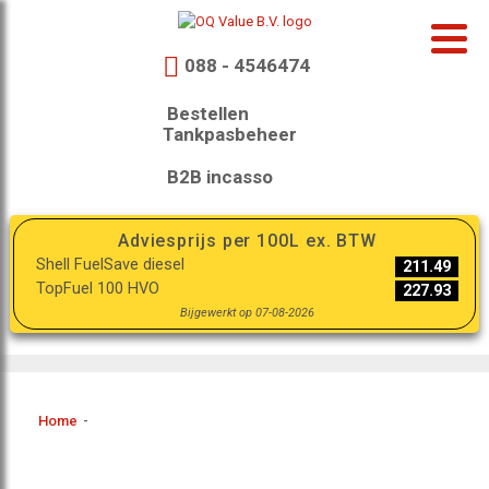
088 - 4546474
Bestellen
Tankpasbeheer
B2B incasso
Adviesprijs per 100L ex. BTW
Shell FuelSave diesel
211.49
TopFuel 100 HVO
227.93
Bijgewerkt op 07-08-2026
Home
-