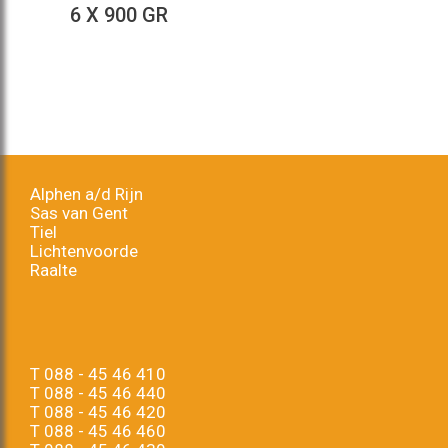
6 X 900 GR
Alphen a/d Rijn
Sas van Gent
Tiel
Lichtenvoorde
Raalte
T
088 - 45 46 410
T
088 - 45 46 440
T
088 - 45 46 420
T
088 - 45 46 460