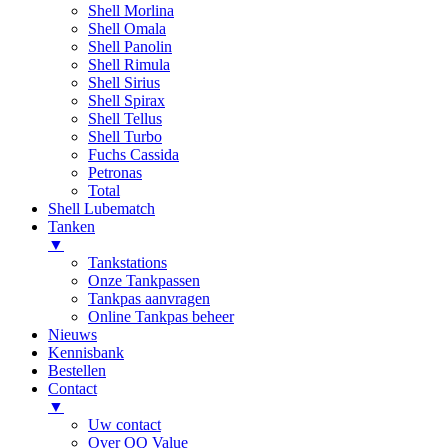
Shell Morlina
Shell Omala
Shell Panolin
Shell Rimula
Shell Sirius
Shell Spirax
Shell Tellus
Shell Turbo
Fuchs Cassida
Petronas
Total
Shell Lubematch
Tanken
▼
Tankstations
Onze Tankpassen
Tankpas aanvragen
Online Tankpas beheer
Nieuws
Kennisbank
Bestellen
Contact
▼
Uw contact
Over OQ Value