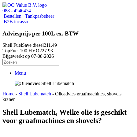
088 - 4546474
Bestellen
Tankpasbeheer
B2B incasso
Adviesprijs per 100L ex. BTW
Shell FuelSave diesel
211.49
TopFuel 100 HVO
227.93
Bijgewerkt op 07-08-2026
Menu
Home
-
Shell Lubematch
-
Olieadvies graafmachines, shovels,
kranen
Shell Lubematch, Welke olie is geschikt
voor graafmachines en shovels?