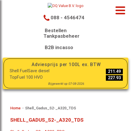
088 - 4546474
Bestellen
Tankpasbeheer
B2B incasso
Adviesprijs per 100L ex. BTW
Shell FuelSave diesel
211.49
TopFuel 100 HVO
227.93
Bijgewerkt op 07-08-2026
Home
-
Shell_Gadus_S2-_A320_TDS
SHELL_GADUS_S2-_A320_TDS