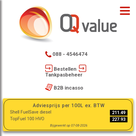
088 - 4546474
Bestellen
Tankpasbeheer
B2B incasso
Adviesprijs per 100L ex. BTW
Shell FuelSave diesel
211.49
TopFuel 100 HVO
227.93
Bijgewerkt op 07-08-2026