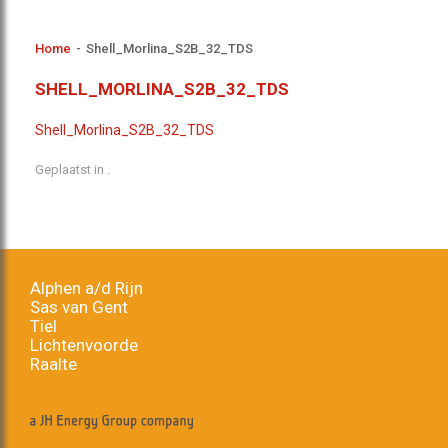
Home
-
Shell_Morlina_S2B_32_TDS
SHELL_MORLINA_S2B_32_TDS
Shell_Morlina_S2B_32_TDS
Geplaatst in .
Alphen a/d Rijn
Sas van Gent
Tiel
Lichtenvoorde
Raalte