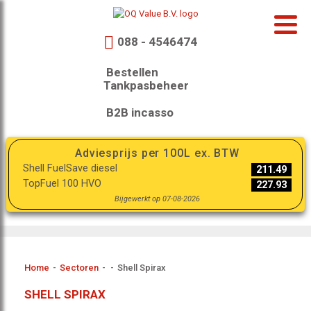
088 - 4546474
Bestellen
Tankpasbeheer
B2B incasso
Adviesprijs per 100L ex. BTW
Shell FuelSave diesel
211.49
TopFuel 100 HVO
227.93
Bijgewerkt op 07-08-2026
Home
-
Sectoren
-
-
Shell Spirax
SHELL SPIRAX