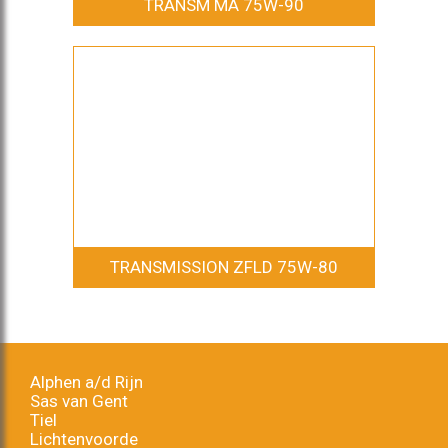
TRANSM MA 75W-90
TRANSMISSION ZFLD 75W-80
Alphen a/d Rijn
Sas van Gent
Tiel
Lichtenvoorde