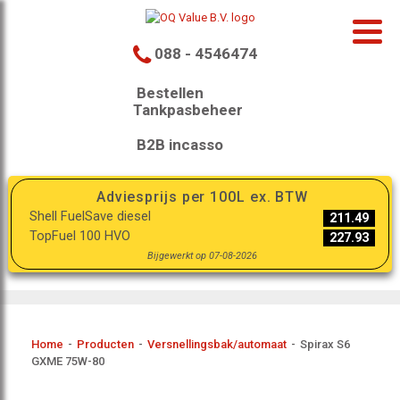
088 - 4546474
Bestellen
Tankpasbeheer
B2B incasso
Adviesprijs per 100L ex. BTW
Shell FuelSave diesel
211.49
TopFuel 100 HVO
227.93
Bijgewerkt op 07-08-2026
Home
-
Producten
-
Versnellingsbak/automaat
-
Spirax S6
GXME 75W-80