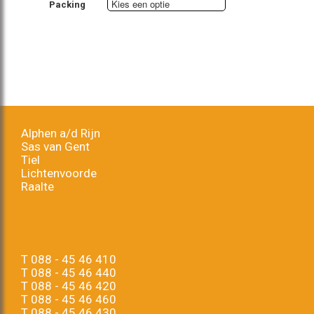
Packing
Alphen a/d Rijn
Sas van Gent
Tiel
Lichtenvoorde
Raalte
T
088 - 45 46 410
T
088 - 45 46 440
T
088 - 45 46 420
T
088 - 45 46 460
T
088 - 45 46 430