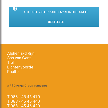
GTL FUEL ZELF PROBEREN? KLIK HIER OM TE
BESTELLEN
Alphen a/d Rijn
Sas van Gent
Tiel
Lichtenvoorde
Raalte
T
088 - 45 46 410
T
088 - 45 46 440
T
088 - 45 46 420