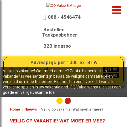
088 - 4546474
Bestellen
Tankpasbeheer
B2B incasso
Adviesprijs per 100L ex. BTW
Shell FuelSave diesel
211.49
Veilig op vakantie! Wat moet er mee? Gaat u binnenkort op
TopFuel 100 HVO
227.93
vakantie? In veel landen zijn bepaalde veiligheidsmaatregelen
verplicht om mee te nemen. Hier heeft u een overzicht van alle
Bijgewerkt op 07-08-2026
verplichte spullen in uw vakantieland. OQ Value wenst u alvast een
goede en veilige vakantie toe.
Home
-
Nieuws
-
Veilig op vakantie! Wat moet er mee?
VEILIG OP VAKANTIE! WAT MOET ER MEE?