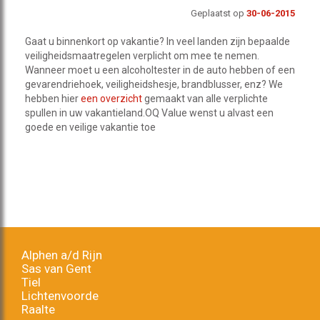
Geplaatst op
30-06-2015
Gaat u binnenkort op vakantie? In veel landen zijn bepaalde
veiligheidsmaatregelen verplicht om mee te nemen.
Wanneer moet u een alcoholtester in de auto hebben of een
gevarendriehoek, veiligheidshesje, brandblusser, enz? We
hebben hier
een overzicht
gemaakt van alle verplichte
spullen in uw vakantieland.OQ Value wenst u alvast een
goede en veilige vakantie toe
Alphen a/d Rijn
Sas van Gent
Tiel
Lichtenvoorde
Raalte