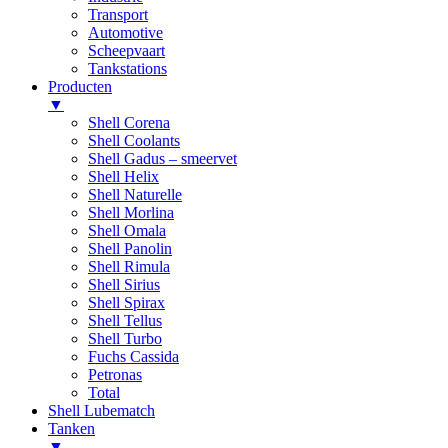
Transport
Automotive
Scheepvaart
Tankstations
Producten
▼
Shell Corena
Shell Coolants
Shell Gadus – smeervet
Shell Helix
Shell Naturelle
Shell Morlina
Shell Omala
Shell Panolin
Shell Rimula
Shell Sirius
Shell Spirax
Shell Tellus
Shell Turbo
Fuchs Cassida
Petronas
Total
Shell Lubematch
Tanken
▼