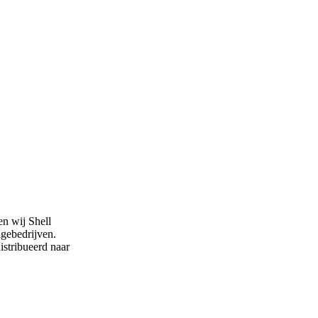
en wij Shell
agebedrijven.
stribueerd naar