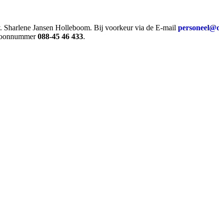
v. Sharlene Jansen Holleboom. Bij voorkeur via de E-mail
personeel@o
lefoonnummer
088-45 46 433
.