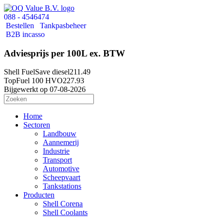
088 - 4546474
Bestellen
Tankpasbeheer
B2B incasso
Adviesprijs per 100L ex. BTW
Shell FuelSave diesel
211.49
TopFuel 100 HVO
227.93
Bijgewerkt op 07-08-2026
Home
Sectoren
Landbouw
Aannemerij
Industrie
Transport
Automotive
Scheepvaart
Tankstations
Producten
Shell Corena
Shell Coolants