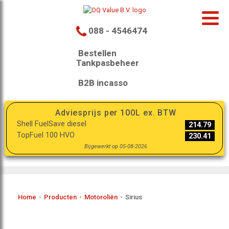
088 - 4546474
Bestellen
Tankpasbeheer
B2B incasso
Adviesprijs per 100L ex. BTW
Shell FuelSave diesel
214.79
TopFuel 100 HVO
230.41
Bijgewerkt op 05-08-2026
Home
-
Producten
-
Motoroliën
-
Sirius