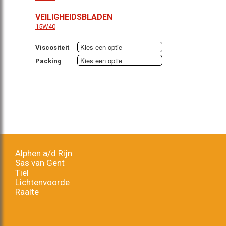
VEILIGHEIDSBLADEN
15W40
Viscositeit
Packing
Alphen a/d Rijn
Sas van Gent
Tiel
Lichtenvoorde
Raalte