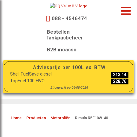
088 - 4546474
Bestellen
Tankpasbeheer
B2B incasso
Adviesprijs per 100L ex. BTW
Shell FuelSave diesel
213.14
TopFuel 100 HVO
228.76
Bijgewerkt op 06-08-2026
Home
-
Producten
-
Motoroliën
-
Rimula R5E10W-40