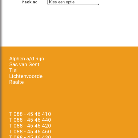
Packing
Alphen a/d Rijn
Sas van Gent
Tiel
Lichtenvoorde
Raalte
T
088 - 45 46 410
T
088 - 45 46 440
T
088 - 45 46 420
T
088 - 45 46 460
T
088 - 45 46 430