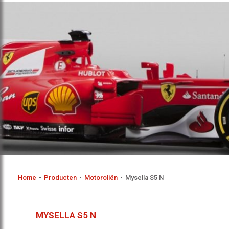
Home
-
Producten
-
Motoroliën
-
Mysella S5 N
MYSELLA S5 N