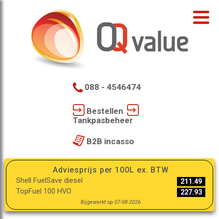
088 - 4546474
Bestellen
Tankpasbeheer
B2B incasso
Adviesprijs per 100L ex. BTW
Shell FuelSave diesel
211.49
TopFuel 100 HVO
227.93
Bijgewerkt op 07-08-2026