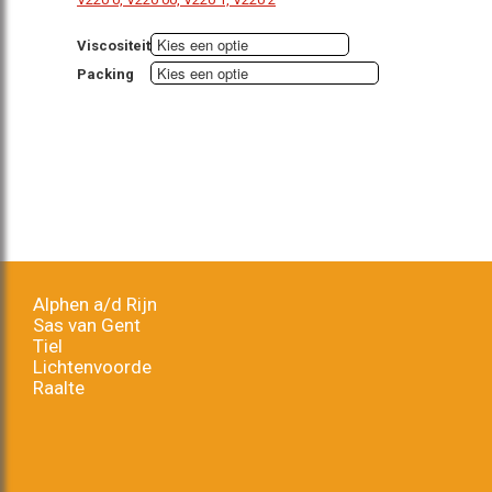
Viscositeit
Packing
Alphen a/d Rijn
Sas van Gent
Tiel
Lichtenvoorde
Raalte