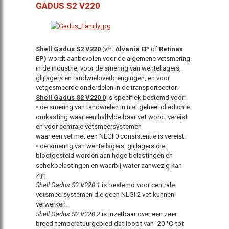
GADUS S2 V220
Shell Gadus S2 V220
(v.h.
Alvania EP
of
Retinax
EP)
wordt aanbevolen voor de algemene vetsmering
in de industrie, voor de smering van wentellagers,
glijlagers en tandwieloverbrengingen, en voor
vetgesmeerde onderdelen in de transportsector.
Shell Gadus S2 V220 0
is specifiek bestemd voor:
• de smering van tandwielen in niet geheel oliedichte
omkasting waar een halfvloeibaar vet
wordt vereist
en voor centrale vetsmeersystemen
waar een vet met een NLGI 0 consistentie is vereist.
• de smering van wentellagers, glijlagers die
blootgesteld
worden aan hoge belastingen en
schokbelastingen
en waarbij water aanwezig kan
zijn.
Shell Gadus S2 V220 1
is bestemd voor centrale
vetsmeersystemen die geen NLGI 2 vet kunnen
verwerken.
Shell Gadus S2 V220 2
is inzetbaar over een zeer
breed temperatuurgebied dat loopt van -20 °C tot