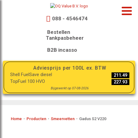
088 - 4546474
Bestellen
Tankpasbeheer
B2B incasso
Adviesprijs per 100L ex. BTW
Shell FuelSave diesel
211.49
TopFuel 100 HVO
227.93
Bijgewerkt op 07-08-2026
Home
-
Producten
-
Smeervetten
-
Gadus S2 V220