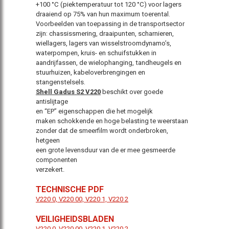
+100 °C (piektemperatuur tot 120 °C) voor lagers
draaiend op 75% van hun maximum toerental.
Voorbeelden van toepassing in de transportsector
zijn: chassissmering, draaipunten, scharnieren,
wiellagers,
lagers van wisselstroomdynamo’s,
waterpompen,
kruis- en schuifstukken in
aandrijfassen, de
wielophanging, tandheugels en
stuurhuizen, kabeloverbrengingen
en
stangenstelsels.
Shell Gadus S2 V220
beschikt over goede
antislijtage
en “EP” eigenschappen die het mogelijk
maken schokkende en hoge belasting te weerstaan
zonder dat de smeerfilm wordt onderbroken,
hetgeen
een grote levensduur van de er mee gesmeerde
componenten
verzekert.
TECHNISCHE PDF
V220 0,
V220 00,
V220 1,
V220 2
VEILIGHEIDSBLADEN
V220 0,
V220 00,
V220 1,
V220 2