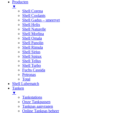
Producten
▼
Shell Corena
Shell Coolants
Shell Gadus – smeervet
Shell Helix
Shell Naturelle
Shell Morlina
Shell Omala
Shell Panolin
Shell Rimula
Shell Sirius
Shell Spirax
Shell Tellus
Shell Turbo
Fuchs Cassida
Petronas
Total
Shell Lubematch
Tanken
▼
Tankstations
Onze Tankpassen
Tankpas aanvragen
Online Tankpas beheer