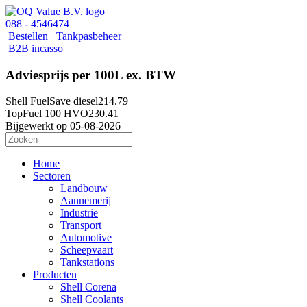
088 - 4546474
Bestellen
Tankpasbeheer
B2B incasso
Adviesprijs per 100L ex. BTW
Shell FuelSave diesel
214.79
TopFuel 100 HVO
230.41
Bijgewerkt op 05-08-2026
Home
Sectoren
Landbouw
Aannemerij
Industrie
Transport
Automotive
Scheepvaart
Tankstations
Producten
Shell Corena
Shell Coolants