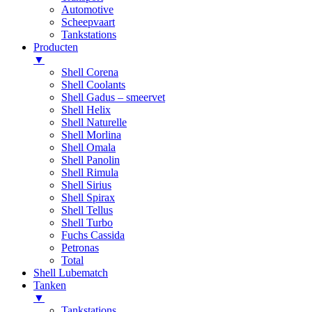
Automotive
Scheepvaart
Tankstations
Producten
▼
Shell Corena
Shell Coolants
Shell Gadus – smeervet
Shell Helix
Shell Naturelle
Shell Morlina
Shell Omala
Shell Panolin
Shell Rimula
Shell Sirius
Shell Spirax
Shell Tellus
Shell Turbo
Fuchs Cassida
Petronas
Total
Shell Lubematch
Tanken
▼
Tankstations