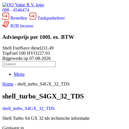
088 - 4546474
Bestellen
Tankpasbeheer
B2B incasso
Adviesprijs per 100L ex. BTW
Shell FuelSave diesel
211.49
TopFuel 100 HVO
227.93
Bijgewerkt op 07-08-2026
Menu
Home
-
shell_turbo_S4GX_32_TDS
shell_turbo_S4GX_32_TDS
shell_turbo_S4GX_32_TDS
Shell Turbo S4 GX 32 tds technische informatie
Geplaatst in .