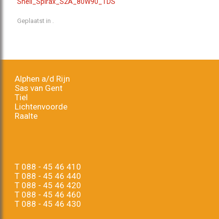
Shell_Spirax_S2A_80W90_TDS
Geplaatst in .
Alphen a/d Rijn
Sas van Gent
Tiel
Lichtenvoorde
Raalte
T
088 - 45 46 410
T
088 - 45 46 440
T
088 - 45 46 420
T
088 - 45 46 460
T
088 - 45 46 430