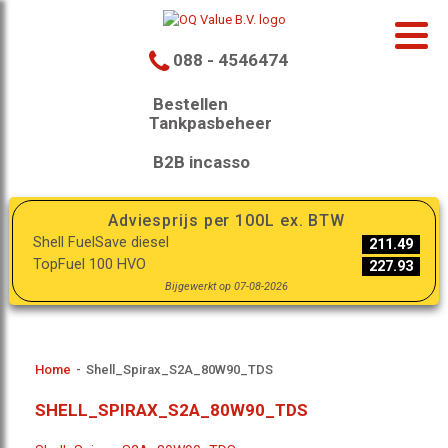
088 - 4546474
Bestellen
Tankpasbeheer
B2B incasso
Adviesprijs per 100L ex. BTW
Shell FuelSave diesel
211.49
TopFuel 100 HVO
227.93
Bijgewerkt op 07-08-2026
Home
-
Shell_Spirax_S2A_80W90_TDS
SHELL_SPIRAX_S2A_80W90_TDS