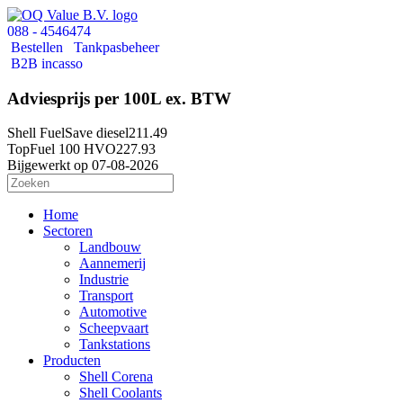
088 - 4546474
Bestellen
Tankpasbeheer
B2B incasso
Adviesprijs per 100L ex. BTW
Shell FuelSave diesel
211.49
TopFuel 100 HVO
227.93
Bijgewerkt op 07-08-2026
Home
Sectoren
Landbouw
Aannemerij
Industrie
Transport
Automotive
Scheepvaart
Tankstations
Producten
Shell Corena
Shell Coolants