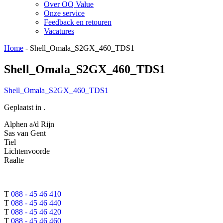
Over OQ Value
Onze service
Feedback en retouren
Vacatures
Home
-
Shell_Omala_S2GX_460_TDS1
Shell_Omala_S2GX_460_TDS1
Shell_Omala_S2GX_460_TDS1
Geplaatst in .
Alphen a/d Rijn
Sas van Gent
Tiel
Lichtenvoorde
Raalte
T
088 - 45 46 410
T
088 - 45 46 440
T
088 - 45 46 420
T
088 - 45 46 460