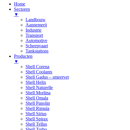
Home
Sectoren
▼
Landbouw
Aannemerij
Industrie
Transport
Automotive
Scheepvaart
Tankstations
Producten
▼
Shell Corena
Shell Coolants
Shell Gadus – smeervet
Shell Helix
Shell Naturelle
Shell Morlina
Shell Omala
Shell Panolin
Shell Rimula
Shell Sirius
Shell Spirax
Shell Tellus
Shell Turbo