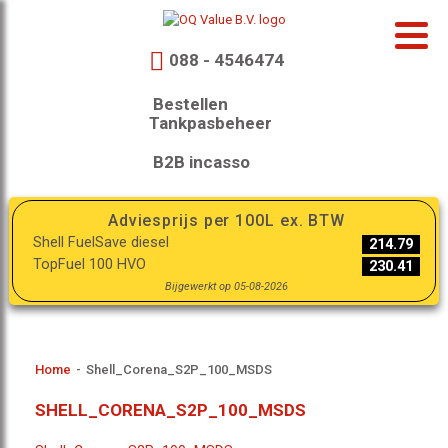
088 - 4546474
Bestellen
Tankpasbeheer
B2B incasso
Adviesprijs per 100L ex. BTW
Shell FuelSave diesel
214.79
TopFuel 100 HVO
230.41
Bijgewerkt op 05-08-2026
Home
-
Shell_Corena_S2P_100_MSDS
SHELL_CORENA_S2P_100_MSDS