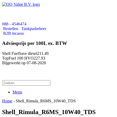
088 - 4546474
Bestellen
Tankpasbeheer
B2B incasso
Adviesprijs per 100L ex. BTW
Shell FuelSave diesel
211.49
TopFuel 100 HVO
227.93
Bijgewerkt op 07-08-2026
Menu
Home
-
Shell_Rimula_R6MS_10W40_TDS
Shell_Rimula_R6MS_10W40_TDS