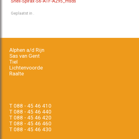
Shell-Spirax-S6-ATF-A295_msds
Geplaatst in .
Alphen a/d Rijn
Sas van Gent
Tiel
Lichtenvoorde
Raalte
T
088 - 45 46 410
T
088 - 45 46 440
T
088 - 45 46 420
T
088 - 45 46 460
T
088 - 45 46 430