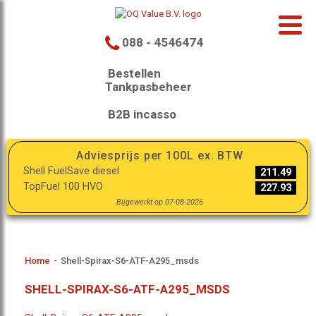
088 - 4546474
Bestellen
Tankpasbeheer
B2B incasso
Adviesprijs per 100L ex. BTW
Shell FuelSave diesel
211.49
TopFuel 100 HVO
227.93
Bijgewerkt op 07-08-2026
Home
-
Shell-Spirax-S6-ATF-A295_msds
SHELL-SPIRAX-S6-ATF-A295_MSDS