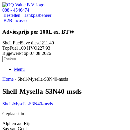
088 - 4546474
Bestellen
Tankpasbeheer
B2B incasso
Adviesprijs per 100L ex. BTW
Shell FuelSave diesel
211.49
TopFuel 100 HVO
227.93
Bijgewerkt op 07-08-2026
Menu
Home
-
Shell-Mysella-S3N40-msds
Shell-Mysella-S3N40-msds
Shell-Mysella-S3N40-msds
Geplaatst in .
Alphen a/d Rijn
Sas van Gent