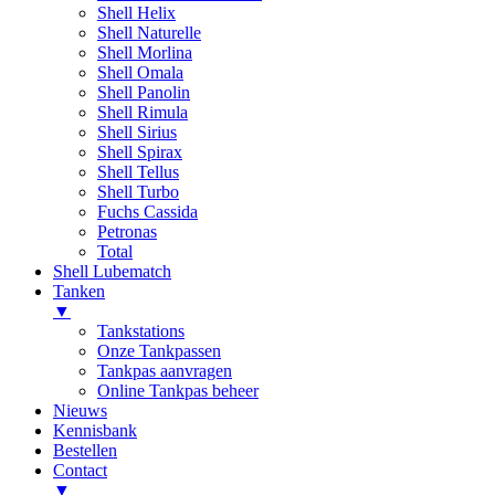
Shell Helix
Shell Naturelle
Shell Morlina
Shell Omala
Shell Panolin
Shell Rimula
Shell Sirius
Shell Spirax
Shell Tellus
Shell Turbo
Fuchs Cassida
Petronas
Total
Shell Lubematch
Tanken
▼
Tankstations
Onze Tankpassen
Tankpas aanvragen
Online Tankpas beheer
Nieuws
Kennisbank
Bestellen
Contact
▼