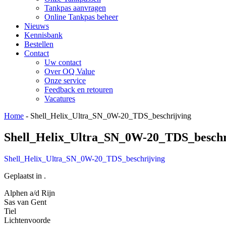
Tankpas aanvragen
Online Tankpas beheer
Nieuws
Kennisbank
Bestellen
Contact
Uw contact
Over OQ Value
Onze service
Feedback en retouren
Vacatures
Home
-
Shell_Helix_Ultra_SN_0W-20_TDS_beschrijving
Shell_Helix_Ultra_SN_0W-20_TDS_beschr
Shell_Helix_Ultra_SN_0W-20_TDS_beschrijving
Geplaatst in .
Alphen a/d Rijn
Sas van Gent
Tiel
Lichtenvoorde