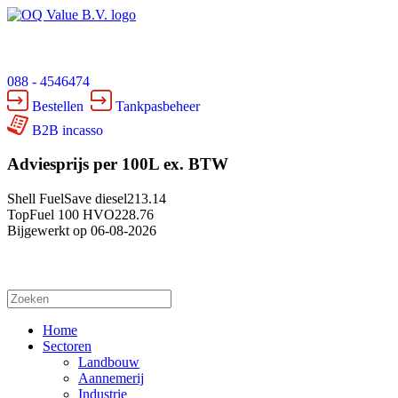
088 - 4546474
Bestellen
Tankpasbeheer
B2B incasso
Adviesprijs per 100L ex. BTW
Shell FuelSave diesel
213.14
TopFuel 100 HVO
228.76
Bijgewerkt op 06-08-2026
Home
Sectoren
Landbouw
Aannemerij
Industrie