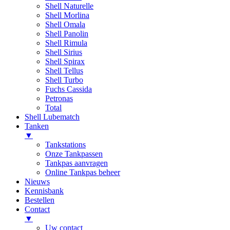
Shell Naturelle
Shell Morlina
Shell Omala
Shell Panolin
Shell Rimula
Shell Sirius
Shell Spirax
Shell Tellus
Shell Turbo
Fuchs Cassida
Petronas
Total
Shell Lubematch
Tanken
▼
Tankstations
Onze Tankpassen
Tankpas aanvragen
Online Tankpas beheer
Nieuws
Kennisbank
Bestellen
Contact
▼
Uw contact