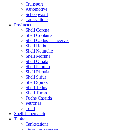
Transport
Automotive
Scheepvaart
Tankstations
Producten
Shell Corena
Shell Coolants
Shell Gadus – smeervet
Shell Helix
Shell Naturelle
Shell Morlina
Shell Omala
Shell Panolin
Shell Rimula
Shell Sirius
Shell Spirax
Shell Tellus
Shell Turbo
Fuchs Cassida
Petronas
Total
Shell Lubematch
Tanken
Tankstations
Onze Tankpassen