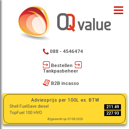
088 - 4546474
Bestellen
Tankpasbeheer
B2B incasso
Adviesprijs per 100L ex. BTW
Shell FuelSave diesel
211.49
TopFuel 100 HVO
227.93
Bijgewerkt op 07-08-2026