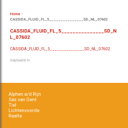
Home
-
CASSIDA_FLUID_FL_5_______________SD_NL_07602
CASSIDA_FLUID_FL_5_______________SD_N
L_07602
CASSIDA_FLUID_FL_5_______________SD_NL_07602
Geplaatst in .
Alphen a/d Rijn
Sas van Gent
Tiel
Lichtenvoorde
Raalte