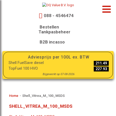
088 - 4546474
Bestellen
Tankpasbeheer
B2B incasso
Adviesprijs per 100L ex. BTW
Shell FuelSave diesel
211.49
TopFuel 100 HVO
227.93
Bijgewerkt op 07-08-2026
Home
-
Shell_Vitrea_M_100_MSDS
SHELL_VITREA_M_100_MSDS