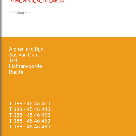
Shell_Vitrea_M_100_MSDS
Geplaatst in .
Alphen a/d Rijn
Sas van Gent
Tiel
Lichtenvoorde
Raalte
T
088 - 45 46 410
T
088 - 45 46 440
T
088 - 45 46 420
T
088 - 45 46 460
T
088 - 45 46 430