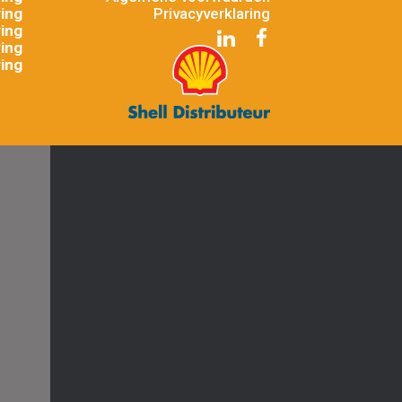
ing
Privacyverklaring
ing
ing
ing