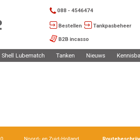
088 - 4546474
Bestellen
Tankpasbeheer
B2B incasso
Shell Lubematch
Tanken
Nieuws
Kennisb
10
Noord- en Zuid-Holland
Routebeschrijv