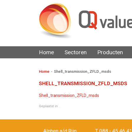
Home
Sectoren
Producten
Home
-
Shell_transmission_ZFLD_msds
SHELL_TRANSMISSION_ZFLD_MSDS
Shell_transmission_ZFLD_msds
Geplaatst in .
Alphen a/d Rijn
T
088 - 45 46 4