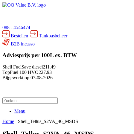
088 - 4546474
Bestellen
Tankpasbeheer
B2B incasso
Adviesprijs per 100L ex. BTW
Shell FuelSave diesel
211.49
TopFuel 100 HVO
227.93
Bijgewerkt op 07-08-2026
Menu
Home
-
Shell_Tellus_S2VA_46_MSDS
Shell_Tellus_S2VA_46_MSDS