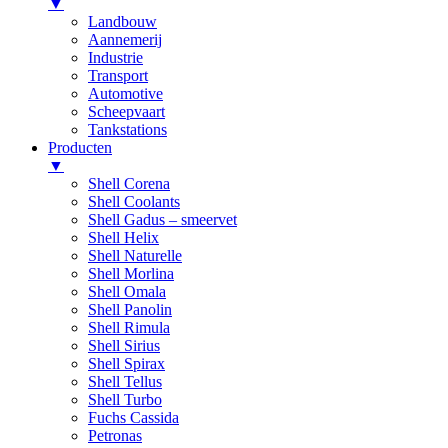
▼
Landbouw
Aannemerij
Industrie
Transport
Automotive
Scheepvaart
Tankstations
Producten
▼
Shell Corena
Shell Coolants
Shell Gadus – smeervet
Shell Helix
Shell Naturelle
Shell Morlina
Shell Omala
Shell Panolin
Shell Rimula
Shell Sirius
Shell Spirax
Shell Tellus
Shell Turbo
Fuchs Cassida
Petronas