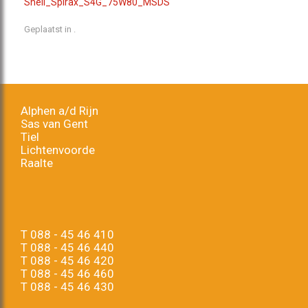
Shell_Spirax_S4G_75W80_MSDS
Geplaatst in .
Alphen a/d Rijn
Sas van Gent
Tiel
Lichtenvoorde
Raalte
T
088 - 45 46 410
T
088 - 45 46 440
T
088 - 45 46 420
T
088 - 45 46 460
T
088 - 45 46 430