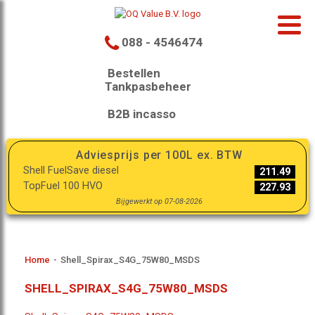
088 - 4546474
Bestellen
Tankpasbeheer
B2B incasso
Adviesprijs per 100L ex. BTW
Shell FuelSave diesel
211.49
TopFuel 100 HVO
227.93
Bijgewerkt op 07-08-2026
Home
-
Shell_Spirax_S4G_75W80_MSDS
SHELL_SPIRAX_S4G_75W80_MSDS