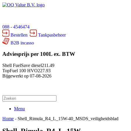
088 - 4546474
Bestellen
Tankpasbeheer
B2B incasso
Adviesprijs per 100L ex. BTW
Shell FuelSave diesel
211.49
TopFuel 100 HVO
227.93
Bijgewerkt op 07-08-2026
Menu
Home
-
Shell_Rimula_R4_L_15W-40_MSDS_veiligheidsblad
Shell_Rimula_R4_L_15W-