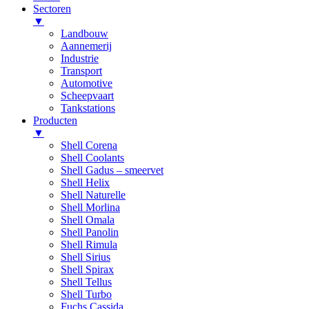
Sectoren
▼
Landbouw
Aannemerij
Industrie
Transport
Automotive
Scheepvaart
Tankstations
Producten
▼
Shell Corena
Shell Coolants
Shell Gadus – smeervet
Shell Helix
Shell Naturelle
Shell Morlina
Shell Omala
Shell Panolin
Shell Rimula
Shell Sirius
Shell Spirax
Shell Tellus
Shell Turbo
Fuchs Cassida