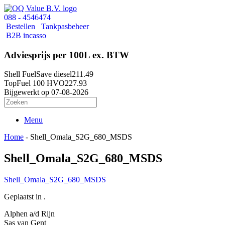
088 - 4546474
Bestellen
Tankpasbeheer
B2B incasso
Adviesprijs per 100L ex. BTW
Shell FuelSave diesel
211.49
TopFuel 100 HVO
227.93
Bijgewerkt op 07-08-2026
Menu
Home
-
Shell_Omala_S2G_680_MSDS
Shell_Omala_S2G_680_MSDS
Shell_Omala_S2G_680_MSDS
Geplaatst in .
Alphen a/d Rijn
Sas van Gent