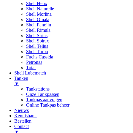
Shell Helix
Shell Naturelle
Shell Morlina
Shell Omala
Shell Panolin
Shell Rimula
Shell Sirius
Shell Spirax
Shell Tellus
Shell Turbo
Fuchs Cassida
Petronas
Total
Shell Lubematch
Tanken
▼
Tankstations
Onze Tankpassen
Tankpas aanvragen
Online Tankpas beheer
Nieuws
Kennisbank
Bestellen
Contact
▼