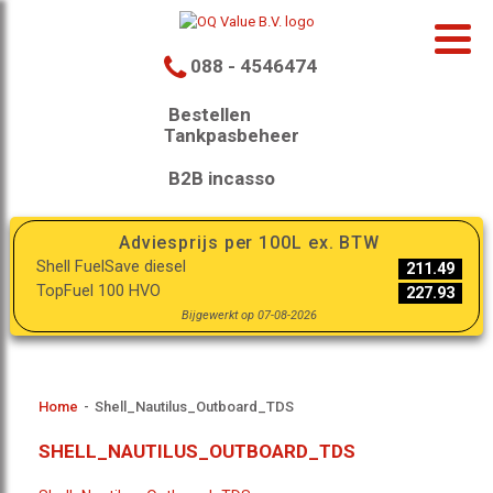
088 - 4546474
Bestellen
Tankpasbeheer
B2B incasso
Adviesprijs per 100L ex. BTW
Shell FuelSave diesel
211.49
TopFuel 100 HVO
227.93
Bijgewerkt op 07-08-2026
Home
-
Shell_Nautilus_Outboard_TDS
SHELL_NAUTILUS_OUTBOARD_TDS