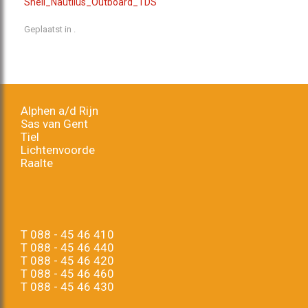
Shell_Nautilus_Outboard_TDS
Geplaatst in .
Alphen a/d Rijn
Sas van Gent
Tiel
Lichtenvoorde
Raalte
T
088 - 45 46 410
T
088 - 45 46 440
T
088 - 45 46 420
T
088 - 45 46 460
T
088 - 45 46 430