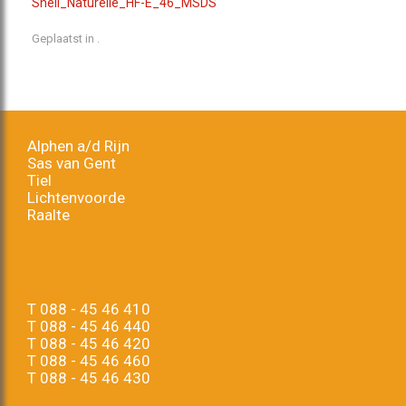
Shell_Naturelle_HF-E_46_MSDS
Geplaatst in .
Alphen a/d Rijn
Sas van Gent
Tiel
Lichtenvoorde
Raalte
T
088 - 45 46 410
T
088 - 45 46 440
T
088 - 45 46 420
T
088 - 45 46 460
T
088 - 45 46 430