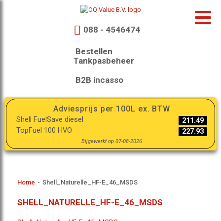
088 - 4546474
Bestellen
Tankpasbeheer
B2B incasso
Adviesprijs per 100L ex. BTW
Shell FuelSave diesel
211.49
TopFuel 100 HVO
227.93
Bijgewerkt op 07-08-2026
Home
-
Shell_Naturelle_HF-E_46_MSDS
SHELL_NATURELLE_HF-E_46_MSDS