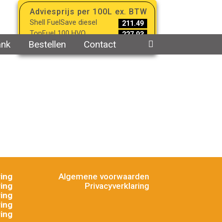
Adviesprijs per 100L ex. BTW
Shell FuelSave diesel
211.49
TopFuel 100 HVO
227.93
ank
Bestellen
Contact
Bijgewerkt op 07-08-2026
ing
Algemene voorwaarden
ing
Privacyverklaring
ing
ing
ing