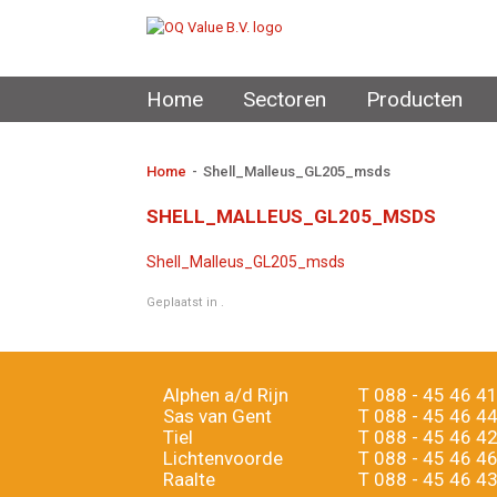
Home
Sectoren
Producten
Home
-
Shell_Malleus_GL205_msds
SHELL_MALLEUS_GL205_MSDS
Shell_Malleus_GL205_msds
Geplaatst in .
Alphen a/d Rijn
T
088 - 45 46 4
Sas van Gent
T
088 - 45 46 4
Tiel
T
088 - 45 46 4
Lichtenvoorde
T
088 - 45 46 4
Raalte
T
088 - 45 46 4