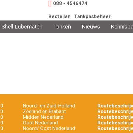
088 - 4546474
Bestellen
Tankpasbeheer
Shell Lubematch
Tanken
Nieuws
Kennisb
B2B incasso
10
Noord- en Zuid-Holland
Routebeschrijv
40
Zeeland en Brabant
Routebeschrijv
20
Midden Nederland
Routebeschrijv
60
Oost Nederland
Routebeschrijv
30
Noord/ Oost Nederland
Routebeschrijv