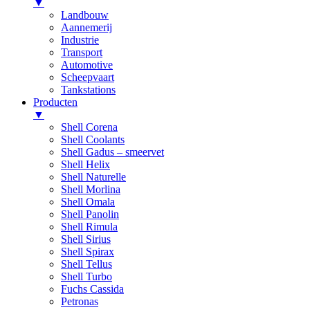
▼
Landbouw
Aannemerij
Industrie
Transport
Automotive
Scheepvaart
Tankstations
Producten
▼
Shell Corena
Shell Coolants
Shell Gadus – smeervet
Shell Helix
Shell Naturelle
Shell Morlina
Shell Omala
Shell Panolin
Shell Rimula
Shell Sirius
Shell Spirax
Shell Tellus
Shell Turbo
Fuchs Cassida
Petronas