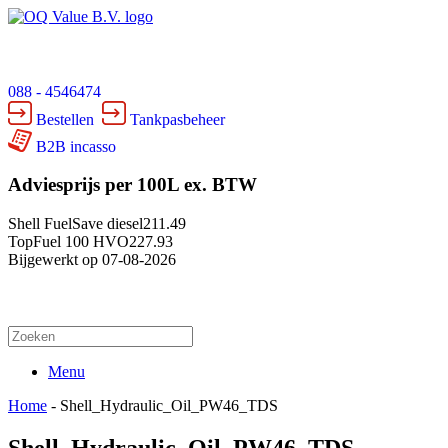
088 - 4546474
Bestellen
Tankpasbeheer
B2B incasso
Adviesprijs per 100L ex. BTW
Shell FuelSave diesel
211.49
TopFuel 100 HVO
227.93
Bijgewerkt op 07-08-2026
Menu
Home
-
Shell_Hydraulic_Oil_PW46_TDS
Shell_Hydraulic_Oil_PW46_TDS