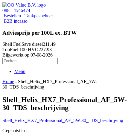
088 - 4546474
Bestellen
Tankpasbeheer
B2B incasso
Adviesprijs per 100L ex. BTW
Shell FuelSave diesel
211.49
TopFuel 100 HVO
227.93
Bijgewerkt op 07-08-2026
Menu
Home
-
Shell_Helix_HX7_Professional_AF_5W-
30_TDS_beschrijving
Shell_Helix_HX7_Professional_AF_5W-
30_TDS_beschrijving
Shell_Helix_HX7_Professional_AF_5W-30_TDS_beschrijving
Geplaatst in .