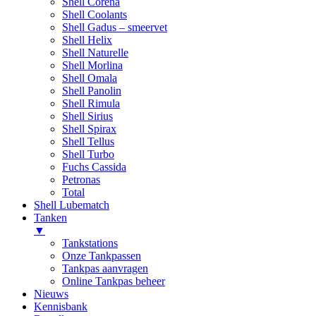
Shell Corena
Shell Coolants
Shell Gadus – smeervet
Shell Helix
Shell Naturelle
Shell Morlina
Shell Omala
Shell Panolin
Shell Rimula
Shell Sirius
Shell Spirax
Shell Tellus
Shell Turbo
Fuchs Cassida
Petronas
Total
Shell Lubematch
Tanken
▼
Tankstations
Onze Tankpassen
Tankpas aanvragen
Online Tankpas beheer
Nieuws
Kennisbank