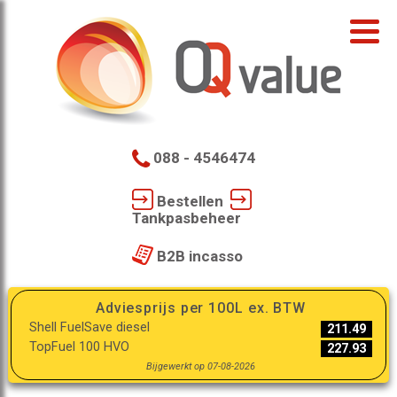
088 - 4546474
Bestellen
Tankpasbeheer
B2B incasso
Adviesprijs per 100L ex. BTW
Shell FuelSave diesel
211.49
TopFuel 100 HVO
227.93
Bijgewerkt op 07-08-2026