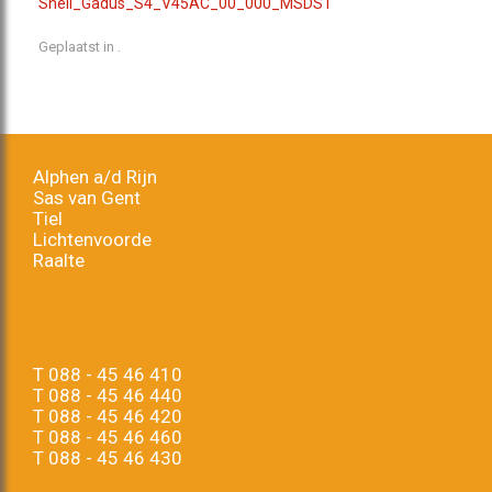
Shell_Gadus_S4_V45AC_00_000_MSDS1
Geplaatst in .
Alphen a/d Rijn
Sas van Gent
Tiel
Lichtenvoorde
Raalte
T
088 - 45 46 410
T
088 - 45 46 440
T
088 - 45 46 420
T
088 - 45 46 460
T
088 - 45 46 430