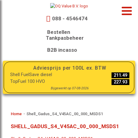
088 - 4546474
Bestellen
Tankpasbeheer
B2B incasso
Adviesprijs per 100L ex. BTW
Shell FuelSave diesel
211.49
TopFuel 100 HVO
227.93
Bijgewerkt op 07-08-2026
Home
-
Shell_Gadus_S4_V45AC_00_000_MSDS1
SHELL_GADUS_S4_V45AC_00_000_MSDS1