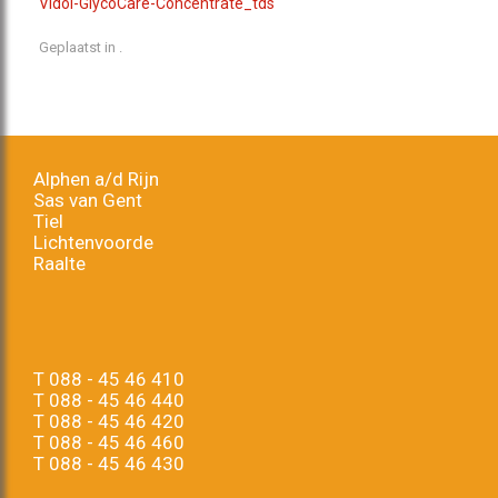
Vidol-GlycoCare-Concentrate_tds
Geplaatst in .
Alphen a/d Rijn
Sas van Gent
Tiel
Lichtenvoorde
Raalte
T
088 - 45 46 410
T
088 - 45 46 440
T
088 - 45 46 420
T
088 - 45 46 460
T
088 - 45 46 430