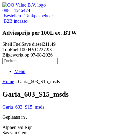
088 - 4546474
Bestellen
Tankpasbeheer
B2B incasso
Adviesprijs per 100L ex. BTW
Shell FuelSave diesel
211.49
TopFuel 100 HVO
227.93
Bijgewerkt op 07-08-2026
Menu
Home
-
Garia_603_S15_msds
Garia_603_S15_msds
Garia_603_S15_msds
Geplaatst in .
Alphen a/d Rijn
Sas van Gent