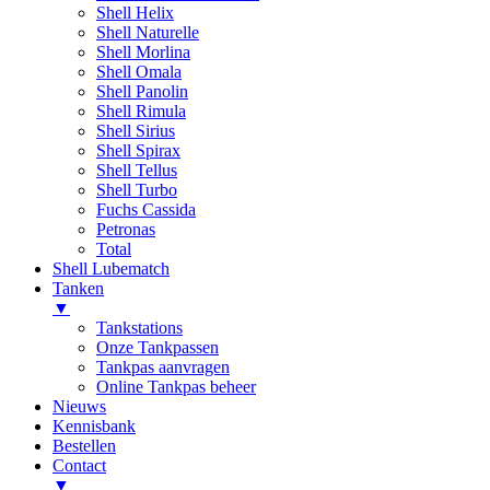
Shell Helix
Shell Naturelle
Shell Morlina
Shell Omala
Shell Panolin
Shell Rimula
Shell Sirius
Shell Spirax
Shell Tellus
Shell Turbo
Fuchs Cassida
Petronas
Total
Shell Lubematch
Tanken
▼
Tankstations
Onze Tankpassen
Tankpas aanvragen
Online Tankpas beheer
Nieuws
Kennisbank
Bestellen
Contact
▼