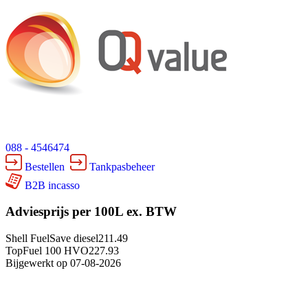
088 - 4546474
Bestellen
Tankpasbeheer
B2B incasso
Adviesprijs per 100L ex. BTW
Shell FuelSave diesel
211.49
TopFuel 100 HVO
227.93
Bijgewerkt op 07-08-2026