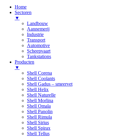
Home
Sectoren
▼
Landbouw
Aannemerij
Industrie
Transport
Automotive
Scheepvaart
Tankstations
Producten
▼
Shell Corena
Shell Coolants
Shell Gadus – smeervet
Shell Helix
Shell Naturelle
Shell Morlina
Shell Omala
Shell Panolin
Shell Rimula
Shell Sirius
Shell Spirax
Shell Tellus