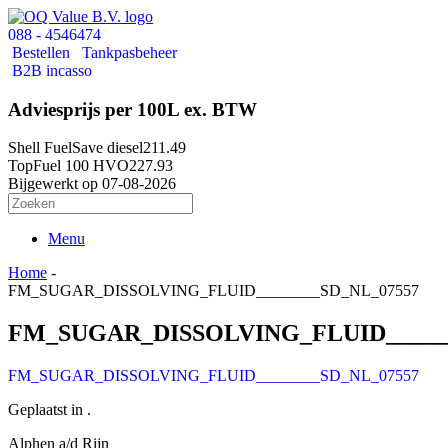
088 - 4546474
Bestellen
Tankpasbeheer
B2B incasso
Adviesprijs per 100L ex. BTW
Shell FuelSave diesel
211.49
TopFuel 100 HVO
227.93
Bijgewerkt op 07-08-2026
Menu
Home
-
FM_SUGAR_DISSOLVING_FLUID________SD_NL_07557
FM_SUGAR_DISSOLVING_FLUID______
FM_SUGAR_DISSOLVING_FLUID________SD_NL_07557
Geplaatst in .
Alphen a/d Rijn