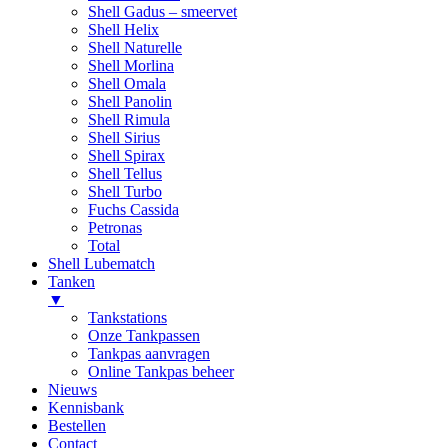
Shell Gadus – smeervet
Shell Helix
Shell Naturelle
Shell Morlina
Shell Omala
Shell Panolin
Shell Rimula
Shell Sirius
Shell Spirax
Shell Tellus
Shell Turbo
Fuchs Cassida
Petronas
Total
Shell Lubematch
Tanken
▼
Tankstations
Onze Tankpassen
Tankpas aanvragen
Online Tankpas beheer
Nieuws
Kennisbank
Bestellen
Contact