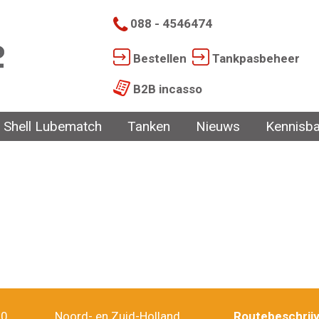
088 - 4546474
Bestellen
Tankpasbeheer
B2B incasso
Shell Lubematch
Tanken
Nieuws
Kennisb
10
Noord- en Zuid-Holland
Routebeschrijv