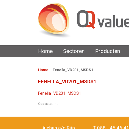
Home
Sectoren
Producten
Home
-
Fenella_VD201_MSDS1
FENELLA_VD201_MSDS1
Fenella_VD201_MSDS1
Geplaatst in .
Alphen a/d Rijn
T
088 - 45 46 4