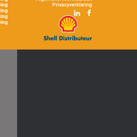
ing
Privacyverklaring
ing
ing
ing