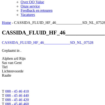
Over OQ Value
Onze service
Feedback en retouren
Vacatures
Home
-
CASSIDA_FLUID_HF_46______________SD_NL_0752
CASSIDA_FLUID_HF_46______________
CASSIDA_FLUID_HF_46______________SD_NL_07528
Geplaatst in .
Alphen a/d Rijn
Sas van Gent
Tiel
Lichtenvoorde
Raalte
T
088 - 45 46 410
T
088 - 45 46 440
T
088 - 45 46 420
T
088 - 45 46 460