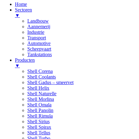
Home
Sectoren
▼
Landbouw
Aannemerij
Industrie
Transport
Automotive
Scheepvaart
Tankstations
Producten
▼
Shell Corena
Shell Coolants
Shell Gadus – smeervet
Shell Helix
Shell Naturelle
Shell Morlina
Shell Omala
Shell Panolin
Shell Rimula
Shell Sirius
Shell Spirax
Shell Tellus
Shell Turbo