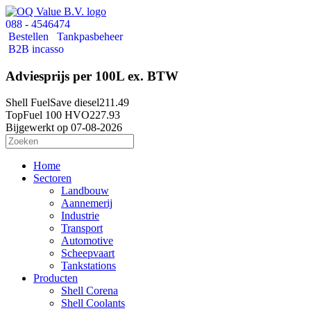
088 - 4546474
Bestellen
Tankpasbeheer
B2B incasso
Adviesprijs per 100L ex. BTW
Shell FuelSave diesel
211.49
TopFuel 100 HVO
227.93
Bijgewerkt op 07-08-2026
Home
Sectoren
Landbouw
Aannemerij
Industrie
Transport
Automotive
Scheepvaart
Tankstations
Producten
Shell Corena
Shell Coolants