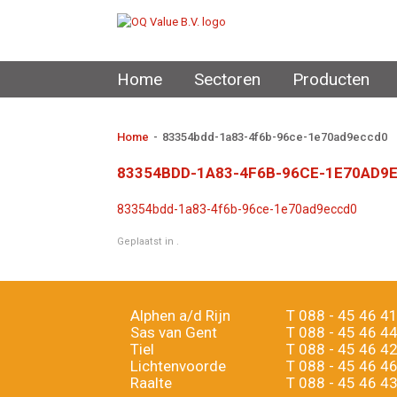
Home
Sectoren
Producten
Home
-
83354bdd-1a83-4f6b-96ce-1e70ad9eccd0
83354BDD-1A83-4F6B-96CE-1E70AD9
83354bdd-1a83-4f6b-96ce-1e70ad9eccd0
Geplaatst in .
Alphen a/d Rijn
T
088 - 45 46 4
Sas van Gent
T
088 - 45 46 4
Tiel
T
088 - 45 46 4
Lichtenvoorde
T
088 - 45 46 4
Raalte
T
088 - 45 46 4