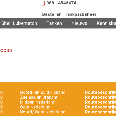
088 - 4546474
Bestellen
Tankpasbeheer
Shell Lubematch
Tanken
Nieuws
Kennisb
B2B incasso
ECCD0
10
Noord- en Zuid-Holland
Routebeschrijv
40
Zeeland en Brabant
Routebeschrijv
20
Midden Nederland
Routebeschrijv
60
Oost Nederland
Routebeschrijv
30
Noord/ Oost Nederland
Routebeschrijv