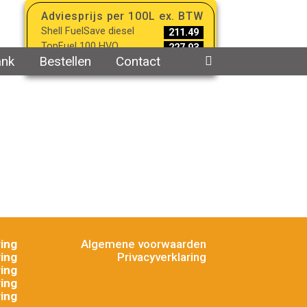
Adviesprijs per 100L ex. BTW
Shell FuelSave diesel
211.49
TopFuel 100 HVO
227.93
ank
Bestellen
Contact
Bijgewerkt op 07-08-2026
ing
Algemene voorwaarden
ing
Privacyverklaring
ing
ing
ing